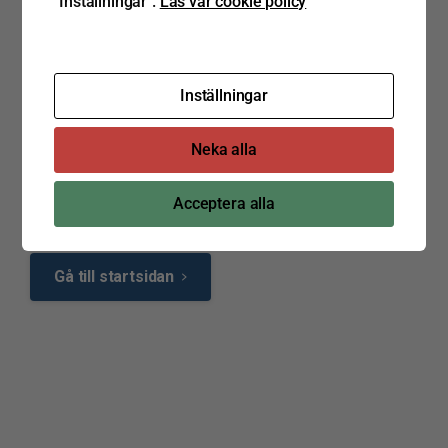
"Inställningar".
Läs vår cookie policy
Sidan kunde inte hittas
Inställningar
Sidan verkar inte finnas längre eller så är länken
felstavad.
Neka alla
Acceptera alla
Gå till startsidan