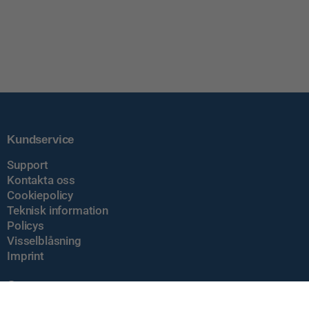
Kundservice
Support
Kontakta oss
Cookiepolicy
Teknisk information
Policys
Visselblåsning
Imprint
Om oss