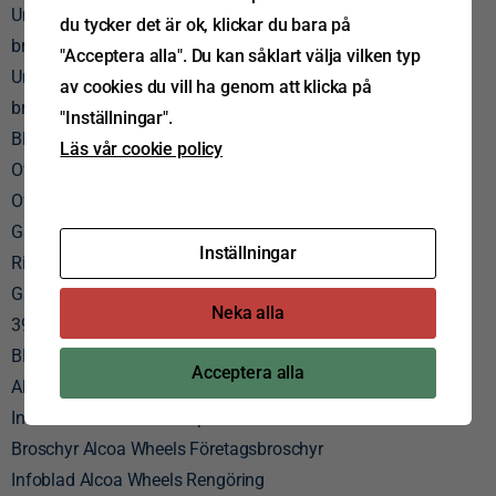
Underlag för bromsberäkning – lantbruk hydrauliskt
du tycker det är ok, klickar du bara på
bromssystem
"Acceptera alla". Du kan såklart välja vilken typ
Underlag för bromsberäkning – lantbruk pneumatiskt
av cookies du vill ha genom att klicka på
bromssystem
"Inställningar".
Blankett för ersättningsaxel
Läs vår cookie policy
Offertförfrågan Tridec styrsystem för stela axlar
Offertförfrågan ETS trailer – VSE
Garantivillkor Tridec
Inställningar
Rikttider för åtgärder på BPW axlar och tillbehör
Garantidokument BPW ECO Plus BPW-GD-ECO-Plus-
Neka alla
39092101s
BPW ECO Plus Garantitider för AL2, EAC & EAC HD
Acceptera alla
Allmänna Levbest. Foma 19941101
Infoblad Alcoa Wheels Specification Sheet SV
Broschyr Alcoa Wheels Företagsbroschyr
Infoblad Alcoa Wheels Rengöring