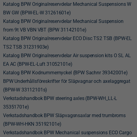
Katalog BPW Originalreservdelar Mechanical Suspensions W
BW GW (BPW-EL-W 31261601e)
Katalog BPW Originalreservdelar Mechanical Suspension
from 9t VB VBN VBT (BPW 31142101e)
Katalog BPW Originalreservdelar ECO Disc TS2 TSB (BPW-EL
TS2 TSB 31231903e)
Katalog BPW Originalreservdelar Air suspension kits O SL AL
EA AC (BPW-EL-Luft 31052101e)
Katalog BPW Kodnummernyckel (BPW Sachnr 39342001e)
BPW Underhållsföreskrifter för Släpvagnar och axelaggregat
(BPW-W 33112101s)
Verkstadshandbok BPW steering axles (BPW-WH_LL-L
35351701e)
Verkstadshandbok BPW Släpvagsnsaxlar med trumbroms
(BPW-WH-HKN 35192101e)
Verkstadshandbok BPW Mechanical suspensions ECO Cargo