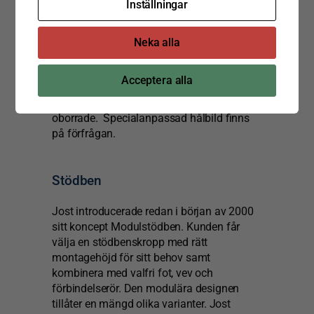
Inställningar
Vändkransar
Jost vändkransar är ytbehandlade för
Neka alla
skydd mot korrosion. I
FOMAs sortiment
finns modellerna KLK HE/SO, KDL 900,
Acceptera alla
KLK ND och KLK L/N. Alla modeller finns i
olika dimensioner, både borrade och
oborrade.
Specialanpassad hålbild finns
på förfrågan.
Stödben
Jost introducerade redan i början av 2000
sitt koncept Modulstödben. Kunden får
välja en stödbenskropp med rätt
montagehöjd för sitt behov samt
kombinera med valfri fot, vev och
förbindelserör. Den modulära designen
tillåter en mängd olika varianter. Jost