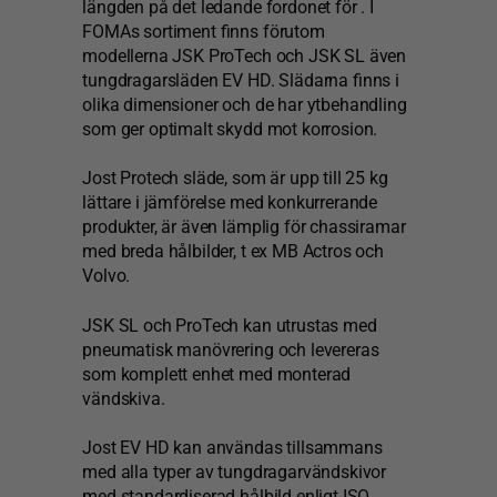
längden på det ledande fordonet för . I
FOMAs sortiment finns förutom
modellerna JSK ProTech och JSK SL även
tungdragarsläden EV HD. Slädarna finns i
olika dimensioner och de har ytbehandling
som ger optimalt skydd mot korrosion.
Jost Protech släde, som är upp till 25 kg
lättare i jämförelse med konkurrerande
produkter, är även lämplig för chassiramar
med breda hålbilder, t ex MB Actros och
Volvo.
JSK SL och ProTech kan utrustas med
pneumatisk manövrering och levereras
som komplett enhet med monterad
vändskiva.
Jost EV HD kan användas tillsammans
med alla typer av tungdragarvändskivor
med standardiserad hålbild enligt ISO