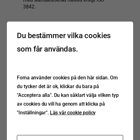
3842.
Kingpin - Kopplingstappar
Du bestämmer vilka cookies
Tappen skruvas fast på lagringsskivan och
som får användas.
är lätt att byta ut.
Dessa är smidda och
spricktestade för högsta säkerhet och
godkända enligt ECE R55-01, DIN 74080
och ISO 337.
Foma använder cookies på den här sidan. Om
Vi har monteringsklara 2” och 3,5”
du tycker det är ok, klickar du bara på
kopplingstappar med tallrik och bultar. Vi
"Acceptera alla". Du kan såklart välja vilken typ
har modellerna KZ 1108 – 1116, KZ 1008
– 1012, KZ 1410 – 1412, KZ 1016 och
av cookies du vill ha genom att klicka på
1516 samt KZ 1416 och 2816. Alla
"Inställningar".
Läs vår cookie policy
kopplingstappar passar till styrbara
axelsystem.