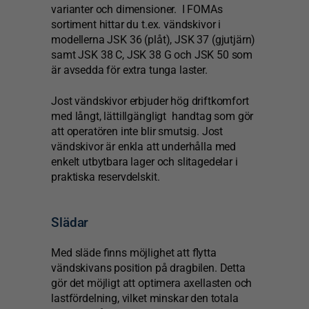
varianter och dimensioner.
I FOMAs
sortiment hittar du t.ex. vändskivor i
modellerna JSK 36 (plåt), JSK 37 (gjutjärn)
samt JSK 38 C, JSK 38 G och JSK 50 som
är avsedda för extra tunga laster.
Jost vändskivor erbjuder hög driftkomfort
med långt, lättillgängligt handtag som gör
att operatören inte blir smutsig. Jost
vändskivor är enkla att underhålla med
enkelt utbytbara lager och slitagedelar i
praktiska reservdelskit.
Slädar
Med släde finns möjlighet att flytta
vändskivans position på dragbilen. Detta
gör det möjligt att optimera axellasten och
lastfördelning, vilket minskar den totala