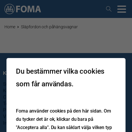
Home
Släpfordon och påhängsvagnar
Du bestämmer vilka cookies
Kundservice
som får användas.
Support
Kontakta oss
Cookiepolicy
Teknisk information
Policys
Foma använder cookies på den här sidan. Om
Visselblåsning
du tycker det är ok, klickar du bara på
Imprint
"Acceptera alla". Du kan såklart välja vilken typ