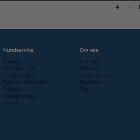
Kundservice
Om oss
Support
Om Foma
Kontakta oss
Nyheter
Cookiepolicy
Jobba hos oss
Teknisk information
Prislistor
Policys
Filer
Visselblåsning
Imprint