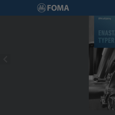
1 / 36
BPW luftfjädring
ENAST
TYPER