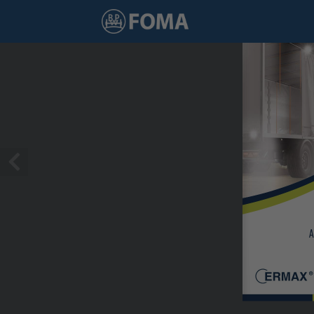
1 / 8
A