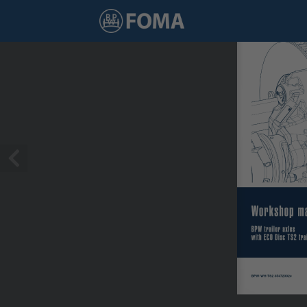
1 / 106
Workshop ma
BPW trailer axles 
with ECO Disc TS2 tra
BPW-WH-TS2 35472302e