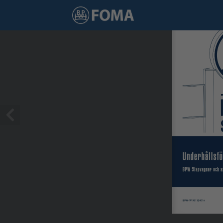
1 / 92
Underhållsfö
BPW Släpvagnar och a
BPW-W 33112401s