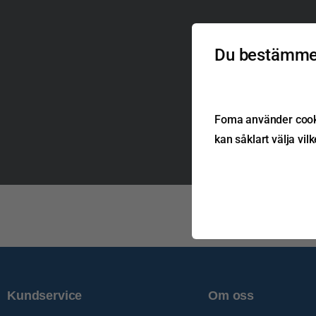
Du bestämmer
Foma använder cookie
kan såklart välja vil
Kundservice
Om oss