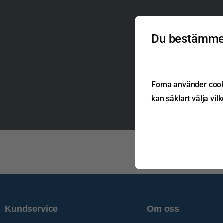
Du bestämmer
Foma använder cookie
kan såklart välja vil
Kundservice
Om oss