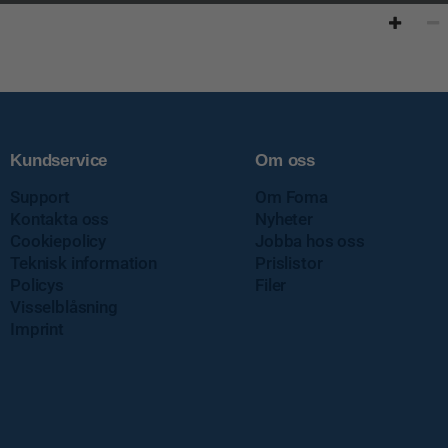
Kundservice
Om oss
Support
Om Foma
Kontakta oss
Nyheter
Cookiepolicy
Jobba hos oss
Teknisk information
Prislistor
Policys
Filer
Visselblåsning
Imprint