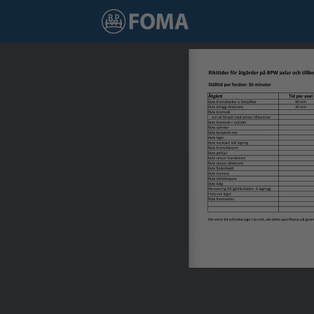
1 / 1
Rikttider för åtgärder på BPW axlar och tillbe
Ställtid per fordon: 30 minuter
Åtgärd
Tid per axel
Byte bromsbackar o täckplåtar
90 min
Byte belägg skivbroms
30 min
Byte bromsok
  - om ok försett med sensor tillkommer
Byte bromsok + cylinder
Byte cylinder
Byte komplett nav
Byte lager
Byte nockaxel inkl lagring
Byte bromshävarm
Byte polhjul
Byte sensor trumbroms
Byte sensor skivbroms
Byte fjäderbädd
Byte trumma
Byte stötdämpare
Byte bälg
Renovering OK (glidbultstätn. O lagring)
Fetta om lager
Byte bromsskiva
Om extra tid erfordras pga t ex rost, ska detta specificeras på gara