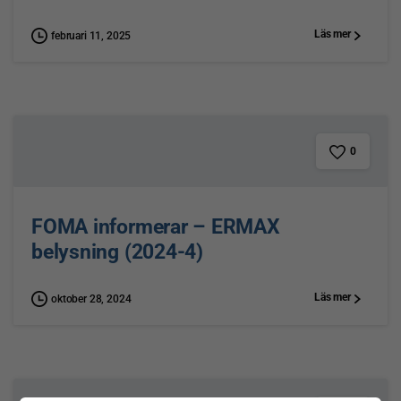
Läs mer
februari 11, 2025
0
FOMA informerar – ERMAX
belysning (2024-4)
Läs mer
oktober 28, 2024