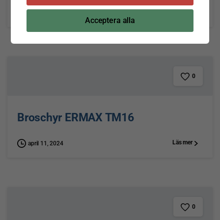
Läs mer
oktober 10, 2024
Acceptera alla
0
Broschyr ERMAX TM16
Läs mer
april 11, 2024
0