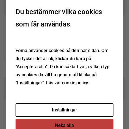
0
Du bestämmer vilka cookies
som får användas.
FOMA informerar – ERMAX TM17
(2024-1)
Foma använder cookies på den här sidan. Om
Läs mer
oktober 16, 2024
du tycker det är ok, klickar du bara på
"Acceptera alla". Du kan såklart välja vilken typ
av cookies du vill ha genom att klicka på
"Inställningar".
Läs vår cookie policy
0
Inställningar
FOMA informerar – ERMAX
belysning
Neka alla