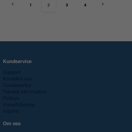
1
2
3
4
Kundservice
Support
Kontakta oss
Cookiepolicy
Teknisk information
Policys
Visselblåsning
Imprint
Om oss