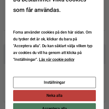
som får användas.
FOMA informerar – BPW ePower
Läs mer
november 7, 2023
Foma använder cookies på den här sidan. Om
du tycker det är ok, klickar du bara på
"Acceptera alla". Du kan såklart välja vilken typ
av cookies du vill ha genom att klicka på
0
"Inställningar".
Läs vår cookie policy
FOMA informerar – WAP
ståltorsionsaxlar (vers 1)
Inställningar
Läs mer
oktober 25, 2023
Neka alla
Acceptera alla