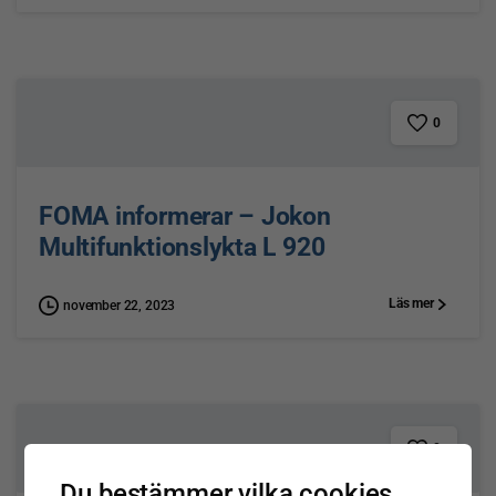
0
FOMA informerar – Jokon
Multifunktionslykta L 920
Läs mer
november 22, 2023
0
Du bestämmer vilka cookies