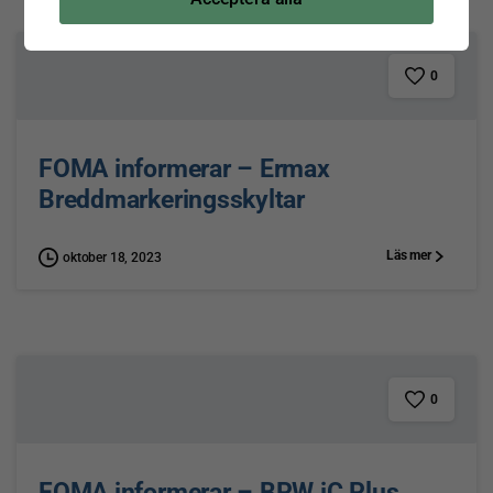
0
FOMA informerar – Ermax
Breddmarkeringsskyltar
Läs mer
oktober 18, 2023
0
FOMA informerar – BPW iC Plus