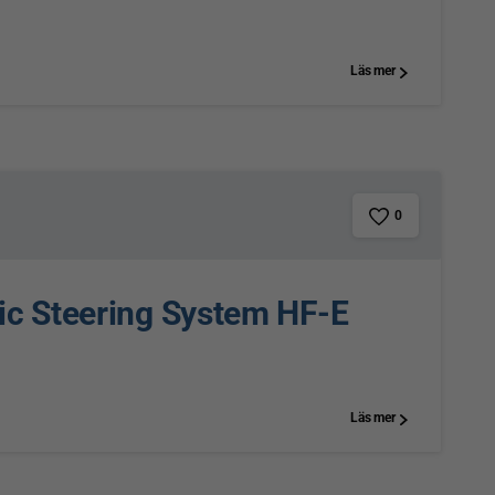
Läs mer
0
lic Steering System HF-E
Läs mer