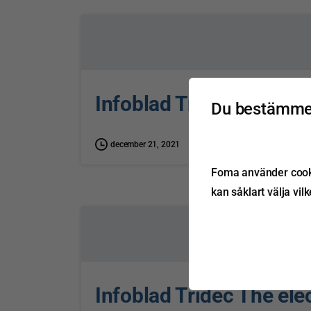
Infoblad Tridec serial 
Du bestämmer
december 21, 2021
Foma använder cookie
kan såklart välja vil
Infoblad Tridec The ele