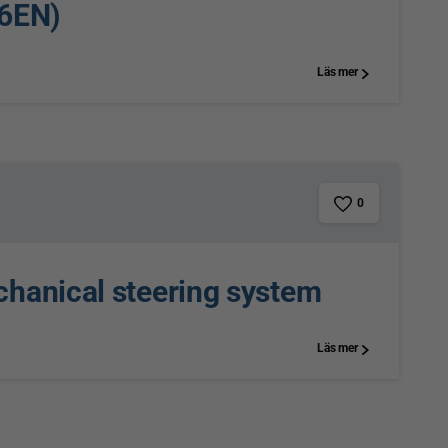
06EN)
Läs mer
0
chanical steering system
Läs mer