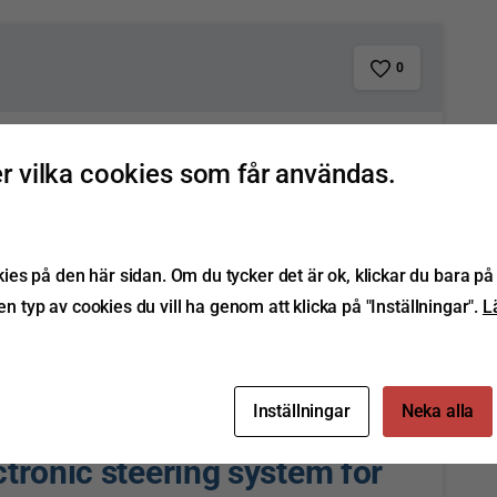
0
number finder
 vilka cookies som får användas.
Läs mer
s på den här sidan. Om du tycker det är ok, klickar du bara på 
ken typ av cookies du vill ha genom att klicka på "Inställningar".
L
0
Inställningar
Neka alla
ctronic steering system for