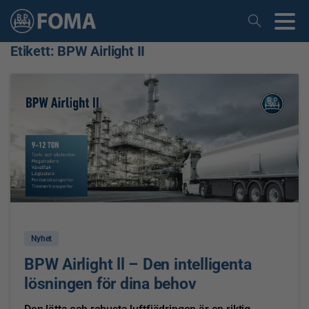
Etikett:
BPW Airlight II
0
Nyhet
BPW Airlight ll – Den intelligenta
lösningen för dina behov