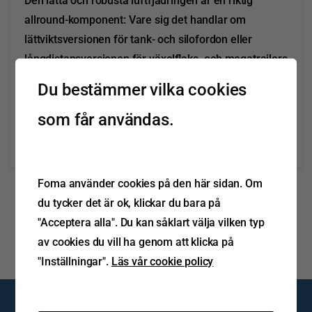
Den lätta och robusta luftfjädringen är en riktig
allround-komponent: Vare sig det handlar om
lättviktsversionen för tank- och silofordon eller
långdistansversionen för växelflaks- och megatrailers
Kostnadseffektiviteten är i främsta rummet – tack
Du bestämmer vilka cookies
vare den underhållsfria fjäderfastsättningen och den
som får användas.
höga lastkapaciteten, som...
Läs mer
mars 11, 2022
Foma använder cookies på den här sidan. Om
du tycker det är ok, klickar du bara på
"Acceptera alla". Du kan såklart välja vilken typ
av cookies du vill ha genom att klicka på
"Inställningar".
Läs vår cookie policy