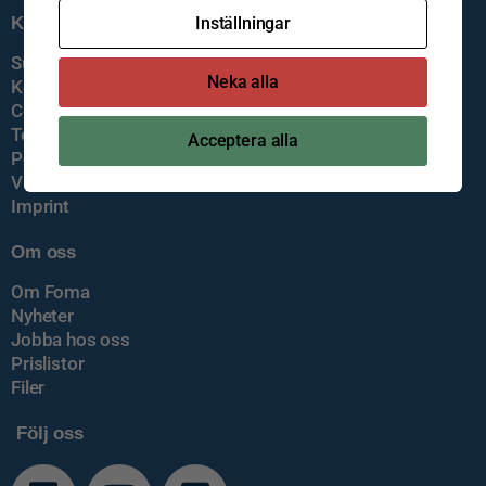
Inställningar
Kundservice
Support
Neka alla
Kontakta oss
Cookiepolicy
Teknisk information
Acceptera alla
Policys
Visselblåsning
Imprint
Om oss
Om Foma
Nyheter
Jobba hos oss
Prislistor
Filer
Följ oss