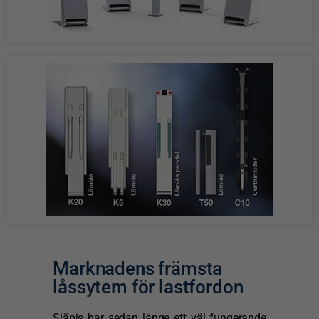
Marknadens främsta
låssytem för lastfordon
Släpis har sedan länge ett väl fungerande