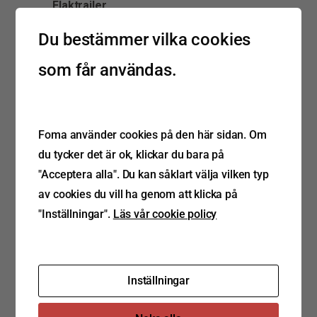
Flaktrailer
Profi Liner
är en multifunktionell variant
och bland
specialvarianter finns till
Du bestämmer vilka cookies
exempel Paper Liner eller Coil Liner
som får användas.
med
speciell lastsäkringsutrustning samt
Mega Liner för maximal volym.
Skåptrailer
Med Dry Liner och Cool Liner är du mycket
Foma använder cookies på den här sidan. Om
väl rustad för transporter av kylt, färskt eller
du tycker det är ok, klickar du bara på
torrt gods. Från transport av blommor, till
"Acceptera alla". Du kan såklart välja vilken typ
kötthängbana och dubbeldäck till isolerad
skiljevägg för olika temperaturer finns det
av cookies du vill ha genom att klicka på
varianter som kunden kan välja bland.
"Inställningar".
Läs vår cookie policy
Containerchassin och växelskåp
Chassina och växelskåpen är både r
obust
och multifunktionella. Rätt för praktisk
Inställningar
användning, mångsidig, komfortabelt
handhavande och aerodynamisk design