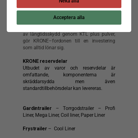
kännetecknar dessa produkter.
Neka alla
Släpvagnar och påbyggnader
Acceptera alla
Ett enkelt och säkert handhavande, testade
komponenter, samt förstklassigt utförande
av långtidsskydd genom KTL plus pulver,
gör KRONE–fordonen till en investering
som alltid lönar sig.
KRONE reservdelar
Utbudet av varor och reservdelar är
omfattande, komponenterna är
skräddarsydda men även
standardtillbehörsdelar kan levereras.
Gardintrailer
– Torrgodstrailer – Profi
Liner, Mega Liner, Coil liner, Paper Liner
Frystrailer
– Cool Liner