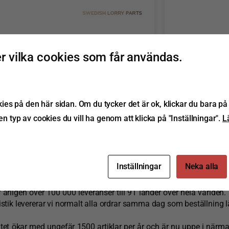
 vilka cookies som får användas.
 ett svenskt företag som grundades 199
entet från SLP. Swedish Lorry Parts specialiserar sig på högk
 entreprenadmaskiner, Volvo/Scanias lastbilar och bussar 
s på den här sidan. Om du tycker det är ok, klickar du bara på 
rer.
ken typ av cookies du vill ha genom att klicka på "Inställningar".
L
 kvalitet arbetar SLP med egen produkti
Inställningar
Neka alla
t våra kvalitetskrav genomsyrar hela produktionen, från inköp t
 årligen över 100 000 leveranser till 91 länder över hela världen.
istik levererar vi normalt alla ordrar samma dag som beställning 
et ökar med ungefär 1500 artiklar per år och är nu uppe i närm