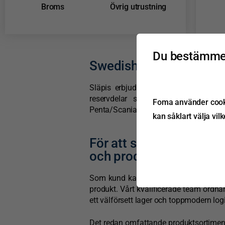
Broms
Övrig utrustning
Du bestämmer
Swedish Lorry Parts är
Släpis erbjuder ett omfattande sortim
reservdelar som passar till Volvos
Foma använder cookie
Penta/Scanias marin- och industrimoto
kan såklart välja vil
För att säkerställa hög
och produktutveckling
Som kund kan du vara helt trygg med at
produkt. Vårt kvalificerade team ordnar
ett välförsett lager och toppmodern log
Det redan omfattande produktsortiment