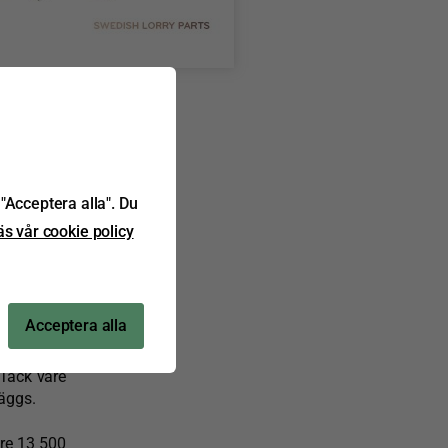
1
valitativa
och Volvo
"Acceptera alla". Du
äs vår cookie policy
on
Acceptera alla
ill färdig
 Tack vare
läggs.
are 13 500