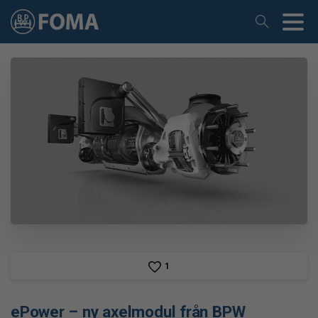
1
ePower
–
ny
axelmodul
från
BPW