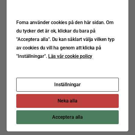
ett Trailer Innovation pris 2023 i kategorin ”Miljö”.
Foma använder cookies på den här sidan. Om
På bilden t.v. Tore Bakker, General Manager Trailer
du tycker det är ok, klickar du bara på
Solutions & Mobility Services, BPW Bergische Achsen; t.h.
"Acceptera alla". Du kan såklart välja vilken typ
Dwayne Cowan VD, Thermo King.
av cookies du vill ha genom att klicka på
"Inställningar".
Läs vår cookie policy
Downloads
Inställningar
Neka alla
Acceptera alla