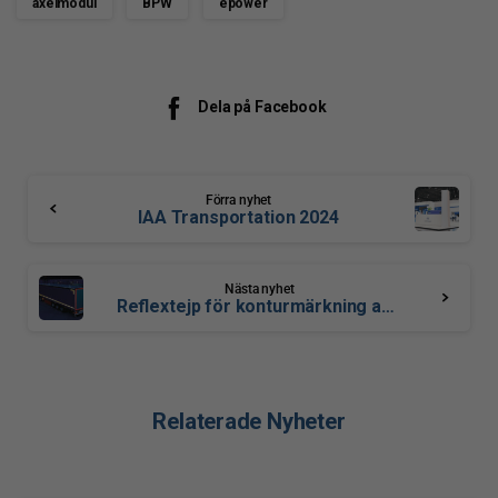
axelmodul
BPW
epower
Dela på Facebook
Förra nyhet
IAA Transportation 2024
Nästa nyhet
Reflextejp för konturmärkning av fordon
Relaterade Nyheter