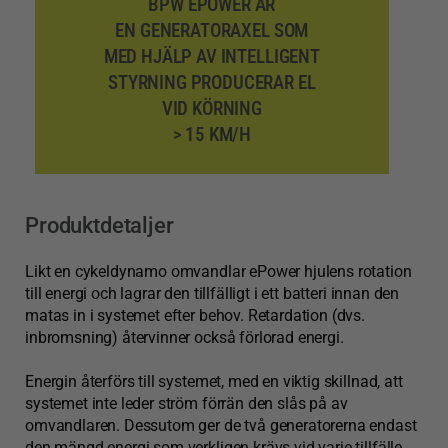
BPW EPOWER ÄR
EN GENERATORAXEL SOM
MED HJÄLP AV INTELLIGENT
STYRNING PRODUCERAR EL
VID KÖRNING
> 15 KM/H
Produktdetaljer
Likt en cykeldynamo omvandlar ePower hjulens rotation
till energi och lagrar den tillfälligt i ett batteri innan den
matas in i systemet efter behov. Retardation (dvs.
inbromsning) återvinner också förlorad energi.
Energin återförs till systemet, med en viktig skillnad, att
systemet inte leder ström förrän den slås på av
omvandlaren. Dessutom ger de två generatorerna endast
den mängd energi som verkligen krävs vid varje tillfälle.