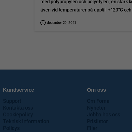
med polypropylen och polyetylen, en stark 
även vid temperaturer på upptill +120°C och 
december 20, 2021
Kundservice
Om oss
Support
Om Foma
Kontakta oss
Nyheter
Cookiepolicy
Jobba hos oss
Teknisk information
Prislistor
Policys
Filer