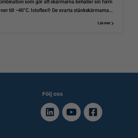
kombination som gör att skärmarna behåller sin form
ner till –40°C. Istoflex® De svarta stänkskärmarna...
Läs mer
Följ oss