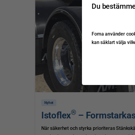
Du bestämmer
Foma använder cookie
kan såklart välja vil
Nyhet
®
Istoflex
– Formstarkas
När säkerhet och styrka prioriteras Stänkskä