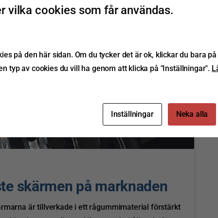
 vilka cookies som får användas.
s på den här sidan. Om du tycker det är ok, klickar du bara på 
ken typ av cookies du vill ha genom att klicka på "Inställningar".
L
Inställningar
Neka alla
0
te skärmen på marknaden
rmarna är tillverkade i ett rågummimaterial förstärkt