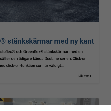
0
x® stänkskärmar med ny kant
v Istoflex® och Greenflex® stänkskärmar med en
sätter den tidigare kända DuoLine serien. Click-on
ed click-on-funktion som är väldigt...
Läs mer