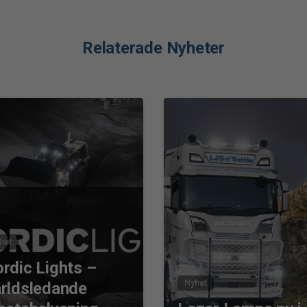
Relaterade Nyheter
0
het
rdic Lights –
Nyhet
rldsledande