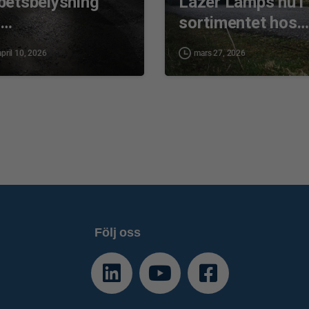
betsbelysning
Lazer Lamps nu i
u…
sortimentet hos
april 10, 2026
mars 27, 2026
Följ oss