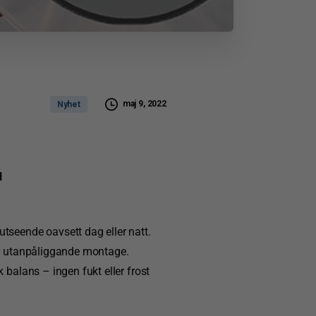
maj 9, 2022
Nyhet
d
tseende oavsett dag eller natt.
er utanpåliggande montage.
 balans – ingen fukt eller frost