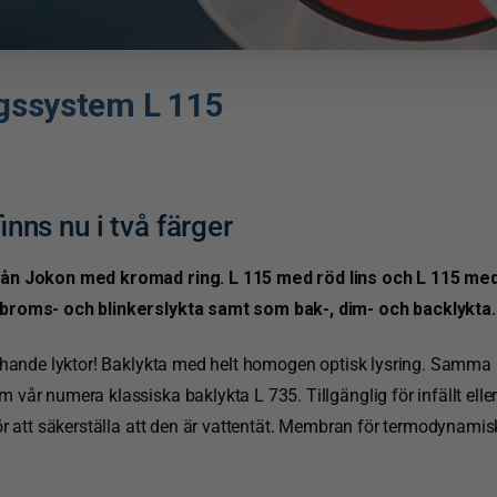
ngssystem
L
115
inns nu i två färger
rån Jokon med kromad ring. L 115 med röd lins och L 115 me
 broms- och blinkerslykta samt som bak-, dim- och backlykta.
chande lyktor! Baklykta med helt homogen optisk lysring. Samma u
vår numera klassiska baklykta L 735. Tillgänglig för infällt ell
r att säkerställa att den är vattentät. Membran för termodynamisk