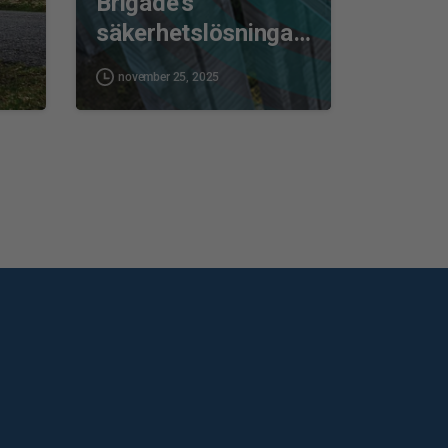
Brigade’s
…
säkerhetslösningar
…
november 25, 2025