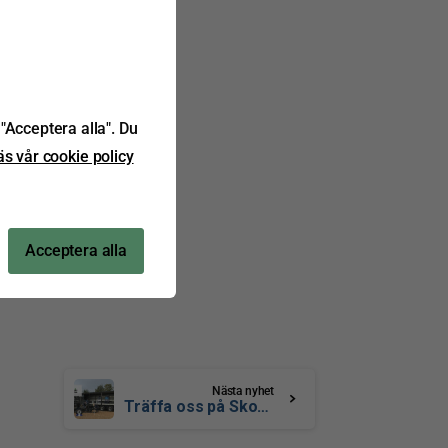
"Acceptera alla". Du
äs vår cookie policy
Acceptera alla
Nästa nyhet
Träffa oss på Skogsmaskindagarna i Karlskoga