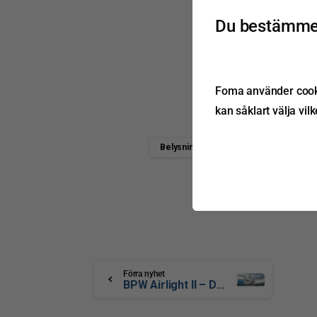
Du bestämmer
Foma använder cookie
kan såklart välja vil
Belysningssystem
jokon
Förra nyhet
BPW Airlight ll – Den intelligenta lösningen för dina behov