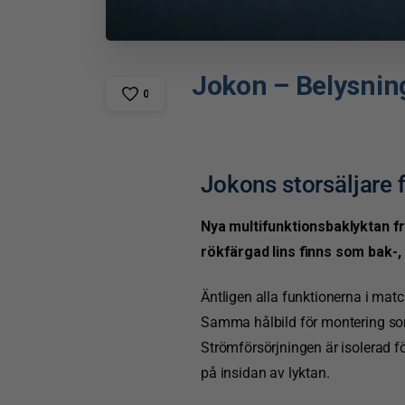
Jokon
–
Belysni
0
Jokons storsäljare f
Nya multifunktionsbaklyktan f
rökfärgad lins finns som bak-,
Äntligen alla funktionerna i mat
Samma hålbild för montering som 
Strömförsörjningen är isolerad fö
på insidan av lyktan.