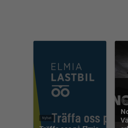
0
Ny
No
Nyhet
Vä