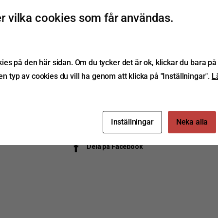
 vilka cookies som får användas.
Kontakta oss
Ladda ner PDF
s på den här sidan. Om du tycker det är ok, klickar du bara på 
ken typ av cookies du vill ha genom att klicka på "Inställningar".
L
L115
Red
Röd
Rökig
Smokey
Inställningar
Neka alla
Dela på Facebook