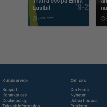
Träffa oss på Elmia
ar
Lastbil
n
juli 29, 2026
Kundservice
Om oss
Support
Om Foma
Kontakta oss
Nyheter
Cookiepolicy
Jobba hos oss
Teknisk information
Prislistor