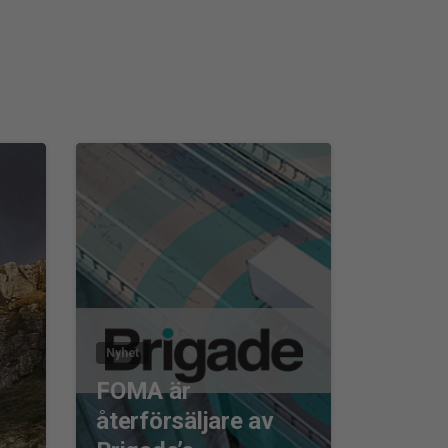
0
0
Nyhet
FOMA är
återförsäljare av